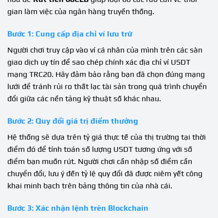
gian làm việc của ngân hàng truyền thống.
Bước 1: Cung cấp địa chỉ ví lưu trữ
Người chơi truy cập vào ví cá nhân của mình trên các sàn
giao dịch uy tín để sao chép chính xác địa chỉ ví USDT
mạng TRC20. Hãy đảm bảo rằng bạn đã chọn đúng mạng
lưới để tránh rủi ro thất lạc tài sản trong quá trình chuyển
đổi giữa các nền tảng kỹ thuật số khác nhau.
Bước 2: Quy đổi giá trị điểm thưởng
Hệ thống sẽ dựa trên tỷ giá thực tế của thị trường tại thời
điểm đó để tính toán số lượng USDT tương ứng với số
điểm bạn muốn rút. Người chơi cần nhập số điểm cần
chuyển đổi, lưu ý đến tỷ lệ quy đổi đã được niêm yết công
khai minh bạch trên bảng thông tin của nhà cái.
Bước 3: Xác nhận lệnh trên Blockchain