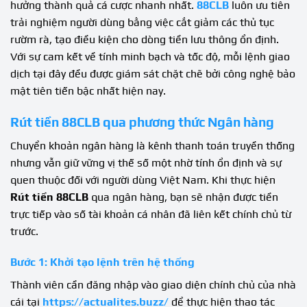
hưởng thành quả cá cược nhanh nhất.
88CLB
luôn ưu tiên
trải nghiệm người dùng bằng việc cắt giảm các thủ tục
rườm rà, tạo điều kiện cho dòng tiền lưu thông ổn định.
Với sự cam kết về tính minh bạch và tốc độ, mỗi lệnh giao
dịch tại đây đều được giám sát chặt chẽ bởi công nghệ bảo
mật tiên tiến bậc nhất hiện nay.
Rút tiền 88CLB qua phương thức Ngân hàng
Chuyển khoản ngân hàng là kênh thanh toán truyền thống
nhưng vẫn giữ vững vị thế số một nhờ tính ổn định và sự
quen thuộc đối với người dùng Việt Nam. Khi thực hiện
Rút tiền 88CLB
qua ngân hàng, bạn sẽ nhận được tiền
trực tiếp vào số tài khoản cá nhân đã liên kết chính chủ từ
trước.
Bước 1: Khởi tạo lệnh trên hệ thống
Thành viên cần đăng nhập vào giao diện chính chủ của nhà
cái tại
https://actualites.buzz/
để thực hiện thao tác