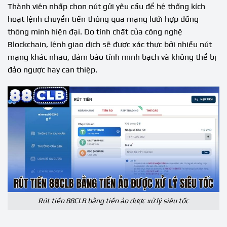
Thành viên nhấp chọn nút gửi yêu cầu để hệ thống kích
hoạt lệnh chuyển tiền thông qua mạng lưới hợp đồng
thông minh hiện đại. Do tính chất của công nghệ
Blockchain, lệnh giao dịch sẽ được xác thực bởi nhiều nút
mạng khác nhau, đảm bảo tính minh bạch và không thể bị
đảo ngược hay can thiệp.
Rút tiền 88CLB bằng tiền ảo được xử lý siêu tốc