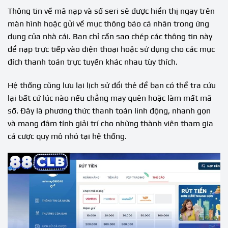
Thông tin về mã nạp và số seri sẽ được hiển thị ngay trên
màn hình hoặc gửi về mục thông báo cá nhân trong ứng
dụng của nhà cái. Bạn chỉ cần sao chép các thông tin này
để nạp trực tiếp vào điện thoại hoặc sử dụng cho các mục
đích thanh toán trực tuyến khác nhau tùy thích.
Hệ thống cũng lưu lại lịch sử đổi thẻ để bạn có thể tra cứu
lại bất cứ lúc nào nếu chẳng may quên hoặc làm mất mã
số. Đây là phương thức thanh toán linh động, nhanh gọn
và mang đậm tính giải trí cho những thành viên tham gia
cá cược quy mô nhỏ tại hệ thống.