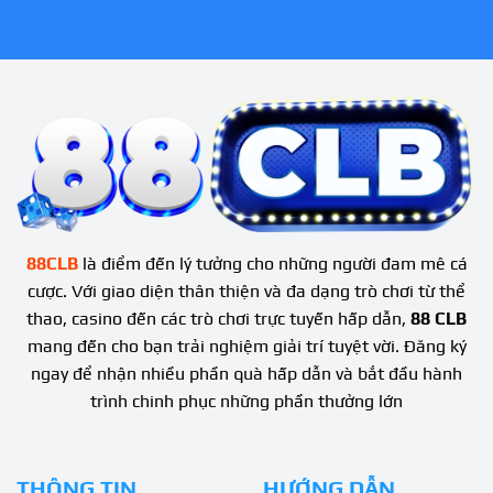
88CLB
là điểm đến lý tưởng cho những người đam mê cá
cược. Với giao diện thân thiện và đa dạng trò chơi từ thể
thao, casino đến các trò chơi trực tuyến hấp dẫn,
88 CLB
mang đến cho bạn trải nghiệm giải trí tuyệt vời. Đăng ký
ngay để nhận nhiều phần quà hấp dẫn và bắt đầu hành
trình chinh phục những phần thưởng lớn
THÔNG TIN
HƯỚNG DẪN