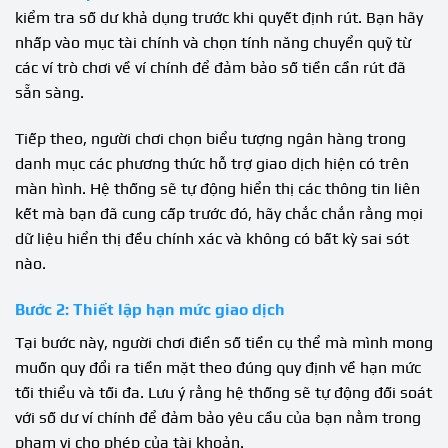
kiểm tra số dư khả dụng trước khi quyết định rút. Bạn hãy
nhấp vào mục tài chính và chọn tính năng chuyển quỹ từ
các ví trò chơi về ví chính để đảm bảo số tiền cần rút đã
sẵn sàng.
Tiếp theo, người chơi chọn biểu tượng ngân hàng trong
danh mục các phương thức hỗ trợ giao dịch hiện có trên
màn hình. Hệ thống sẽ tự động hiển thị các thông tin liên
kết mà bạn đã cung cấp trước đó, hãy chắc chắn rằng mọi
dữ liệu hiển thị đều chính xác và không có bất kỳ sai sót
nào.
Bước 2: Thiết lập hạn mức giao dịch
Tại bước này, người chơi điền số tiền cụ thể mà mình mong
muốn quy đổi ra tiền mặt theo đúng quy định về hạn mức
tối thiểu và tối đa. Lưu ý rằng hệ thống sẽ tự động đối soát
với số dư ví chính để đảm bảo yêu cầu của bạn nằm trong
phạm vi cho phép của tài khoản.