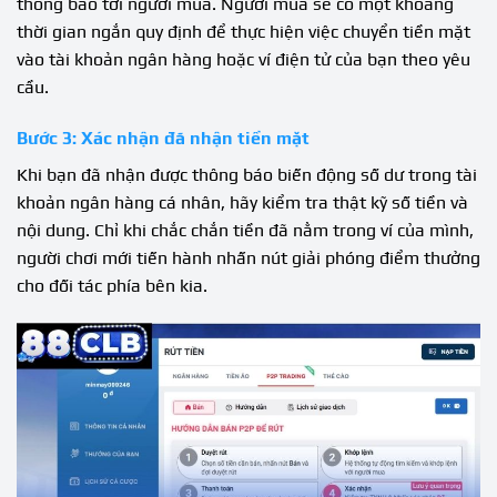
thông báo tới người mua. Người mua sẽ có một khoảng
thời gian ngắn quy định để thực hiện việc chuyển tiền mặt
vào tài khoản ngân hàng hoặc ví điện tử của bạn theo yêu
cầu.
Bước 3: Xác nhận đã nhận tiền mặt
Khi bạn đã nhận được thông báo biến động số dư trong tài
khoản ngân hàng cá nhân, hãy kiểm tra thật kỹ số tiền và
nội dung. Chỉ khi chắc chắn tiền đã nằm trong ví của mình,
người chơi mới tiến hành nhấn nút giải phóng điểm thưởng
cho đối tác phía bên kia.